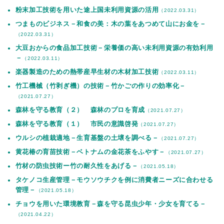
粉末加工技術を用いた途上国未利用資源の活用
（2022.03.31）
つまものビジネス－和食の美：木の葉をあつめて山にお金を－
（2022.03.31）
大豆おからの食品加工技術－栄養価の高い未利用資源の有効利用
－
（2022.03.11）
楽器製造のための熱帯産早生材の木材加工技術
（2022.03.11）
竹工機械（竹剥ぎ機）の技術－竹かごの作りの効率化－
（2021.07.27）
森林を守る教育（２） 森林のプロを育成
（2021.07.27）
森林を守る教育（１） 市民の意識啓発
（2021.07.27）
ウルシの植栽適地－生育基盤の土壌を調べる－
（2021.07.27）
黄花椿の育苗技術－ベトナムの金花茶をふやす－
（2021.07.27）
竹材の防虫技術ー竹の耐久性をあげる－
（2021.05.18）
タケノコ生産管理－モウソウチクを例に消費者ニーズに合わせる
管理－
（2021.05.18）
チョウを用いた環境教育－森を守る昆虫少年・少女を育てる－
（2021.04.22）