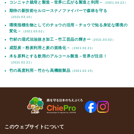
コンニャク栽培と製造－世界に広がる製造と利用－
（2021.04.22）
期待の新技術セルロースナノファイバーで森林を守る
（2021.03.10）
環境指標生物としてのチョウの活用－チョウで知る身近な環境の
変化－
（2021.03.02）
竹材の湿式法油抜き加工－竹工芸品の輝きー
（2021.03.02）
成型炭－粉炭利用と炭の規格化－
（2021.02.21）
木を原料とする飲用のアルコール製造－世界が注目！
（2021.02.21）
竹の高度利用－竹から高機能製品
（2021.02.15）
このウェブサイトについて