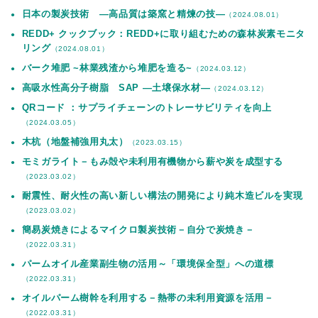
日本の製炭技術 —高品質は築窯と精煉の技—
（2024.08.01）
REDD+ クックブック：REDD+に取り組むための森林炭素モニタ
リング
（2024.08.01）
バーク堆肥 ~林業残渣から堆肥を造る~
（2024.03.12）
高吸水性高分子樹脂 SAP —土壌保水材—
（2024.03.12）
QRコード ：サプライチェーンのトレーサビリティを向上
（2024.03.05）
木杭（地盤補強用丸太）
（2023.03.15）
モミガライト－もみ殻や未利用有機物から薪や炭を成型する
（2023.03.02）
耐震性、耐火性の高い新しい構法の開発により純木造ビルを実現
（2023.03.02）
簡易炭焼きによるマイクロ製炭技術－自分で炭焼き－
（2022.03.31）
パームオイル産業副生物の活用～「環境保全型」への道標
（2022.03.31）
オイルパーム樹幹を利用する－熱帯の未利用資源を活用－
（2022.03.31）