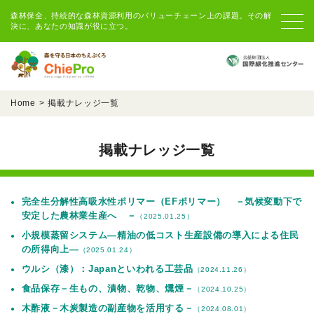
森林保全、持続的な森林資源利用のバリューチェーン上の課題。その解
決に、あなたの知識が役に立つ。
Home
掲載ナレッジ一覧
掲載ナレッジ一覧
完全生分解性高吸水性ポリマー（EFポリマー） －気候変動下で
安定した農林業生産へ －
（2025.01.25）
小規模蒸留システム―精油の低コスト生産設備の導入による住民
の所得向上―
（2025.01.24）
ウルシ（漆）：Japanといわれる工芸品
（2024.11.26）
食品保存－生もの、漬物、乾物、燻煙－
（2024.10.25）
木酢液－木炭製造の副産物を活用する－
（2024.08.01）