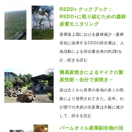
REDD+ クックブック：
REDD+に取り組むための森林
炭素モニタリング
発展途上国における森林減少・森林
劣化に由来するCO2の排出量は、人
為活動による排出量全体の約2割を
占
…続きを読む
簡易炭焼きによるマイクロ製
炭技術－自分で炭焼き－
炭は古くから世界の各地の多くの民
族により使用されてきた。近年、わ
が国での木炭の生産量は大幅に減少
して
…続きを読む
パームオイル産業副生物の活