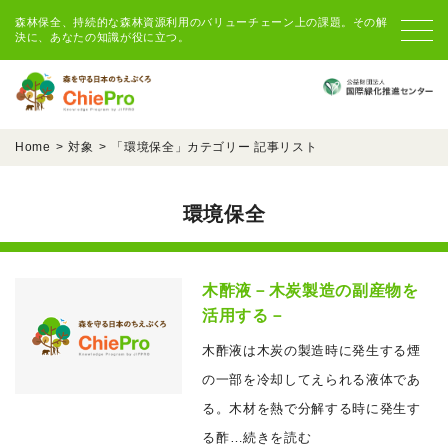
森林保全、持続的な森林資源利用のバリューチェーン上の課題。その解
決に、あなたの知識が役に立つ。
Home
対象
「
環境保全
」カテゴリー 記事リスト
環境保全
木酢液－木炭製造の副産物を
活用する－
木酢液は木炭の製造時に発生する煙
の一部を冷却してえられる液体であ
る。木材を熱で分解する時に発生す
る酢
…続きを読む