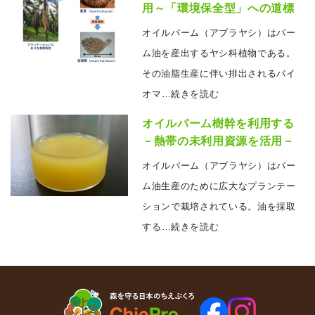
用～「環境保全型」への道標
オイルパーム（アブラヤシ）はパー
ム油を産出するヤシ科植物である。
その油脂生産に伴い排出されるバイ
オマ
…続きを読む
オイルパーム樹幹を利用する
－熱帯の未利用資源を活用－
オイルパーム（アブラヤシ）はパー
ム油生産のために広大なプランテー
ションで栽培されている。油を採取
する
…続きを読む