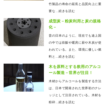
竹製品の寿命の延長と品質向上に重
要な
…続きを読む
成型炭－粉炭利用と炭の規格
化－
昔の日本のように、現在でも途上国
の中では炊飯や暖房に薪や木炭が使
われている。また、環境に優しい燃
料と
…続きを読む
木を原料とする飲用のアルコ
ール製造－世界が注目！
木材からアルコールを製造する方法
は、日本で開発された世界初のナレ
ッジとして注目されている。木材を
粉砕
…続きを読む