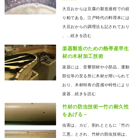
大豆おからは豆腐の製造過程での絞
り粕である。江戸時代の料理本には
大豆おからの調理法も記されており
、
…続きを読む
楽器製造のための熱帯産早生
材の木材加工技術
楽器には、音響部材や小部品、運動
部位等の至る所に木材が用いられて
おり、木材特有の質感や特性により
楽器
…続きを読む
竹材の防虫技術ー竹の耐久性
をあげる－
虫害は、カビ、割れとともに「竹の
三悪」とされ、竹材の防虫技術は、