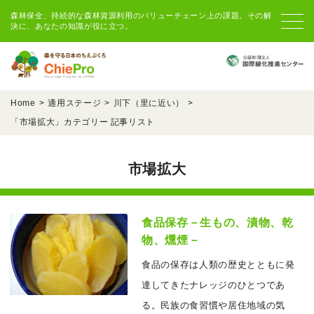
森林保全、持続的な森林資源利用のバリューチェーン上の課題。その解
決に、あなたの知識が役に立つ。
Home
適用ステージ
川下（里に近い）
「
市場拡大
」カテゴリー 記事リスト
市場拡大
食品保存－生もの、漬物、乾
物、燻煙－
食品の保存は人類の歴史とともに発
達してきたナレッジのひとつであ
る。民族の食習慣や居住地域の気