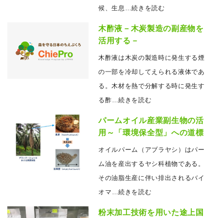
候、生息
…続きを読む
木酢液－木炭製造の副産物を
活用する－
木酢液は木炭の製造時に発生する煙
の一部を冷却してえられる液体であ
る。木材を熱で分解する時に発生す
る酢
…続きを読む
パームオイル産業副生物の活
用～「環境保全型」への道標
オイルパーム（アブラヤシ）はパー
ム油を産出するヤシ科植物である。
その油脂生産に伴い排出されるバイ
オマ
…続きを読む
粉末加工技術を用いた途上国