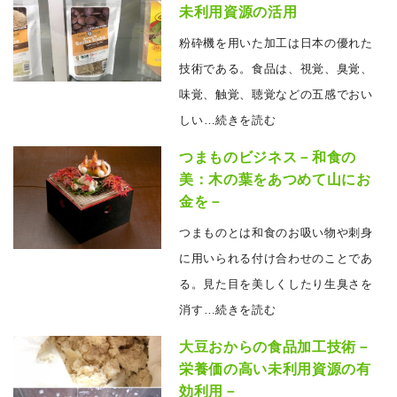
未利用資源の活用
粉砕機を用いた加工は日本の優れた
技術である。食品は、視覚、臭覚、
味覚、触覚、聴覚などの五感でおい
しい
…続きを読む
つまものビジネス－和食の
美：木の葉をあつめて山にお
金を－
つまものとは和食のお吸い物や刺身
に用いられる付け合わせのことであ
る。見た目を美しくしたり生臭さを
消す
…続きを読む
大豆おからの食品加工技術－
栄養価の高い未利用資源の有
効利用－