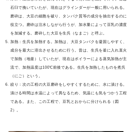
石臼で挽いていたが、現在はグラインダーが一般に用いられる。
磨砕は、大豆の細胞を破り、タンパク質等の成分を抽出するのに
役立つ。磨砕は注水しながら行うが、加水量によって豆乳の濃度
を加減する。磨砕した大豆を生呉（なまご）と呼ぶ。
加熱：生呉を加熱する。加熱は、大豆タンパクを凝固しやすく、
成分を最大に溶出させるために行う。昔は、生呉を釜に入れ直火
で加熱（地釜）していたが、現在はボイラーによる蒸気加熱が主
流で、加熱温度は100℃前後である。生呉を加熱したものを煮呉
（にご）という。
絞り：次の工程の大豆磨砕をしやすくするために、水に漬ける。
漬ける時間は水温によって異なるため、気温にも気をつかう工程
である。また、この工程で、豆乳とおからに分けられる（図
2）。