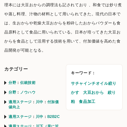
理本には大豆おからの調理法も記されており 、和食では炒り煮
や蒸し料理、汁物の材料として用いられてきた。現代の日本で
は、生おからや乾燥大豆おからを粉砕したおからパウダーも食
品原料として食品に用いられている。日本が培ってきた大豆お
からを食品として活用する技術を用いて、付加価値を高めた食
品開発が可能となる。
カテゴリー
キーワード：
分野
伝統技術
サチャインチオイル絞り
分野
ノウハウ
かす
大豆おから
絞り
粕
食品加工
適用ステージ
川中
付加価
値向上
適用ステージ
川中
B2B2C
適用ステージ
川下（里に近