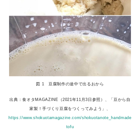
図 1 豆腐制作の途中で出るおから
出典：食オタMAGAZINE（2021年11月3日参照）、「豆から自
家製！手づくり豆腐をつくってみよう」、
https://www.shokuotamagazine.com/shokuotanote_handmade
tofu