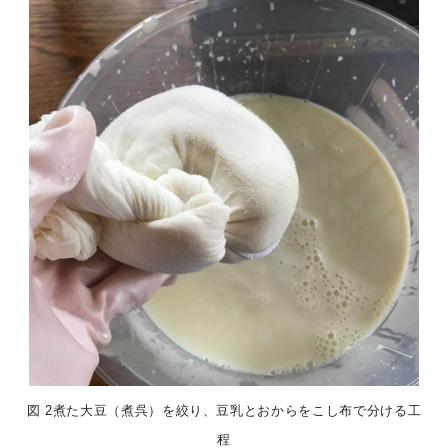
図 2煮た大豆（煮呉）を絞り、豆乳とおからをこし布で分ける工
程