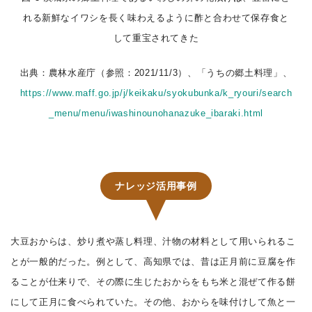
れる新鮮なイワシを長く味わえるように酢と合わせて保存食と
して重宝されてきた
出典：農林水産庁（参照：2021/11/3）、「うちの郷土料理」、
https://www.maff.go.jp/j/keikaku/syokubunka/k_ryouri/search
_menu/menu/iwashinounohanazuke_ibaraki.html
ナレッジ活用事例
大豆おからは、炒り煮や蒸し料理、汁物の材料として用いられるこ
とが一般的だった。例として、高知県では、昔は正月前に豆腐を作
ることが仕来りで、その際に生じたおからをもち米と混ぜて作る餅
にして正月に食べられていた。その他、おからを味付けして魚と一