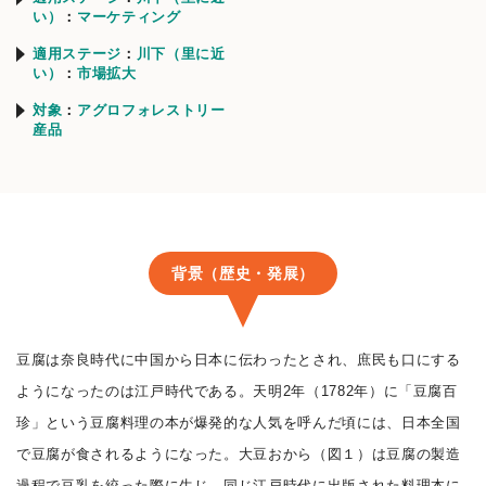
い）
マーケティング
適用ステージ
川下（里に近
い）
市場拡大
対象
アグロフォレストリー
産品
背景（歴史・発展）
豆腐は奈良時代に中国から日本に伝わったとされ、庶民も口にする
ようになったのは江戸時代である。天明2年（1782年）に「豆腐百
珍」という豆腐料理の本が爆発的な人気を呼んだ頃には、日本全国
で豆腐が食されるようになった。大豆おから（図１）は豆腐の製造
過程で豆乳を絞った際に生じ、同じ江戸時代に出版された料理本に