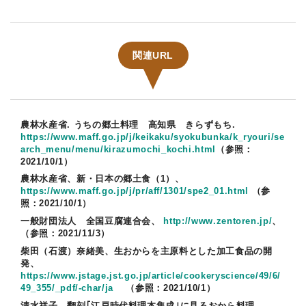
関連URL
農林水産省. うちの郷土料理 高知県 きらずもち.
https://www.maff.go.jp/j/keikaku/syokubunka/k_ryouri/se
arch_menu/menu/kirazumochi_kochi.html
（参照：
2021/10/1）
農林水産省、新・日本の郷土食（1）、
https://www.maff.go.jp/j/pr/aff/1301/spe2_01.html
（参
照：2021/10/1）
一般財団法人 全国豆腐連合会、
http://www.zentoren.jp/
、
（参照：2021/11/3）
柴田（石渡）奈緒美、生おからを主原料とした加工食品の開
発、
https://www.jstage.jst.go.jp/article/cookeryscience/49/6/
49_355/_pdf/-char/ja
（参照：2021/10/1）
清水祥子、翻刻｢江戸時代料理本集成｣に見るおから料理、