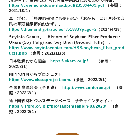
https://core.ac.uk/download/pdf/235094439.pdf
（参照：
2021/10/1）
車 浮代、「料理の保温にも使われた「おから」は江戸時代庶
民の筆頭健康節約おかず」、
https://diamond.jp/articles/-/51883?page=2
（2014/4/18）
SoyInfo Center、「History of Soybean Fiber Products:
Okara (Soy Pulp) and Soy Bran (Ground Hulls)」、
https://www.soyinfocenter.com/HSS/soybean_fiber_prod
ucts.php
（参照：2021/11/3）
日本乾燥おから協会
https://okara.or.jp/
（参照：
2022/2/1）
NIPPONおからプロジェクト
https://www.okaraproject.com/
（参照：2022/2/1）
全国豆腐連合会（全豆連）
http://www.zentoren.jp/
（参
照：2022/2/1）
途上国森林ビジネスデータベース サチャインチオイル
https://jifpro.or.jp/bfpro/sanpin/sanpin-03/2023/
（参
照：2022/2/1）