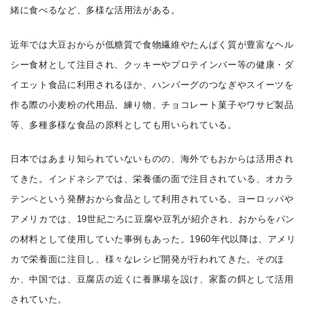
緒に食べるなど、多様な活用法がある。
近年では大豆おからが低糖質で食物繊維やたんぱく質が豊富なヘル
シー食材として注目され、クッキーやプロテインバー等の健康・ダ
イエット食品に利用されるほか、ハンバーグのつなぎやスイーツを
作る際の小麦粉の代用品、練り物、チョコレート菓子やワサビ製品
等、多種多様な食品の原料としても用いられている。
日本ではあまり知られていないものの、海外でもおからは活用され
てきた。インドネシアでは、栄養価の面で注目されている、オカラ
テンペという発酵おから食品として利用されている。ヨーロッパや
アメリカでは、19世紀ごろに豆腐や豆乳が紹介され、おからをパン
の材料として使用していた事例もあった。1960年代以降は、アメリ
カで栄養面に注目し、様々なレシピ開発が行われてきた。そのほ
か、中国では、豆腐店の近くに養豚場を設け、家畜の餌として活用
されていた。