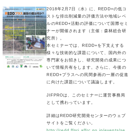
2018年2月7日（水）に、REDD+の低コ
ストな排出削減量の評価方法や地域レベ
ルのREDD+活動の評価について国際セミ
ナーが開催されます（主催：森林総合研
究所）。
本セミナーでは、REDD+を下支えする
様々な技術的な課題について、国内外の
専門家をお招きし、研究開発の成果につ
いて情報共有をします。さらに、今後の
REDD+プラスへの民間参画の一層の促進
に向けた課題について議論します。
JIFPROは、このセミナーに運営事務局
として携わっています。
詳細はREDD研究開発センターのウェブ
サイトをご覧ください。
http://redd.ffpri.affrc.go.jp/events/se