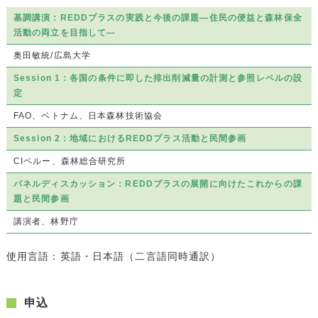
基調講演：REDDプラスの実践と今後の課題―住民の便益と森林保全
活動の両立を目指して―
奥田敏統/広島大学
Session 1：各国の条件に即した排出削減量の計測と参照レベルの設
定
FAO、ベトナム、日本森林技術協会
Session 2：地域におけるREDDプラス活動と民間参画
CIペルー、森林総合研究所
パネルディスカッション：REDDプラスの展開に向けたこれからの課
題と民間参画
講演者、林野庁
使用言語：英語・日本語（二言語同時通訳）
申込