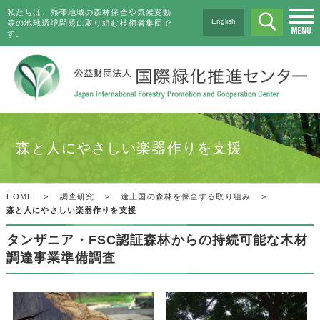
私たちは、熱帯地域の森林保全や気候変動
English
等の地球環境問題に取り組む技術者集団で
す。
森と人にやさしい楽器作りを支援
HOME
>
調査研究
>
途上国の森林を保全する取り組み
>
森と人にやさしい楽器作りを支援
タンザニア・FSC認証森林からの持続可能な木材
調達事業準備調査