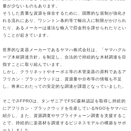
量が少ないものもあります。
そうした貴重な資源を保全するために、国際的な規制が強化さ
れる流れにあり、ワシントン条約等で輸出入に制限がかけられ
たり、あるメーカーは違法な輸入で罰金刑を課せられたりとい
うことが起きています。
世界的な楽器メーカーであるヤマハ株式会社は、「ヤマハグル
ープ木材調達方針」を制定し、合法的で持続的な木材調達を目
指すことに取り組んでいます。
しかし、クラリネットやオーボエ等の木管楽器の原料であるア
フリカン・ブラックウッドは、資源量や分布等の情報も不足
し、将来にわたっての安定的な調達が課題となっていました。
そこでJIFPROは、タンザニアでFSC森林認証を取得し持続的
にアフリカン・ブラックウッドを生産しているNGOをヤマハに
紹介し、また、資源調査やサプライチェーン調査を支援するこ
とで、持続的に楽器材を調達するビジネスモデルの構築をサポ
ートしました。