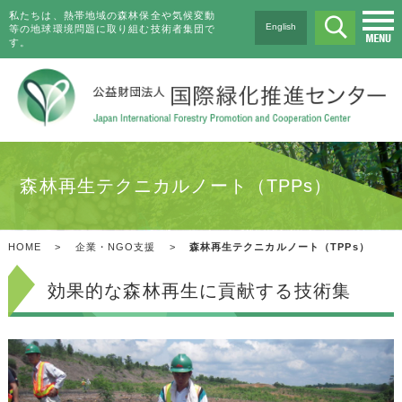
私たちは、熱帯地域の森林保全や気候変動
English
等の地球環境問題に取り組む技術者集団で
す。
森林再生テクニカルノート（TPPs）
HOME
>
企業・NGO支援
>
森林再生テクニカルノート（TPPs）
効果的な森林再生に貢献する技術集