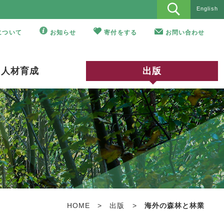
English
Oについて
お知らせ
寄付をする
お問い合わせ
人材育成
出版
HOME
>
出版
>
海外の森林と林業