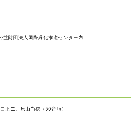
ビル 公益財団法人国際緑化推進センター内
口正二、原山尚徳（50音順）