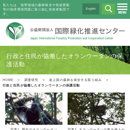
私たちは、熱帯地域の森林保全や気候変動
English
等の地球環境問題に取り組む技術者集団で
す。
行政と住民が協働したオランウータンの保
護活動
HOME
>
調査研究
>
途上国の森林を保全する取り組み
>
行政と住民が協働したオランウータンの保護活動
写真1. 野生のオランウータン
写真2. オランウータンの巣を地上か