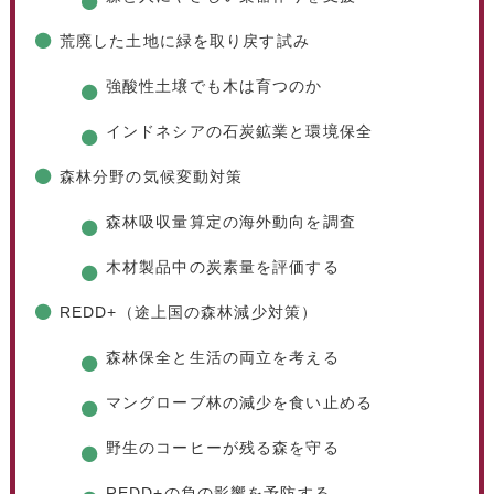
荒廃した土地に緑を取り戻す試み
強酸性土壌でも木は育つのか
インドネシアの石炭鉱業と環境保全
森林分野の気候変動対策
森林吸収量算定の海外動向を調査
木材製品中の炭素量を評価する
REDD+（途上国の森林減少対策）
森林保全と生活の両立を考える
マングローブ林の減少を食い止める
野生のコーヒーが残る森を守る
REDD+の負の影響を予防する