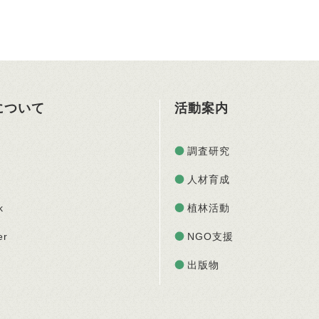
Oについて
活動案内
調査研究
人材育成
k
植林活動
er
NGO支援
出版物