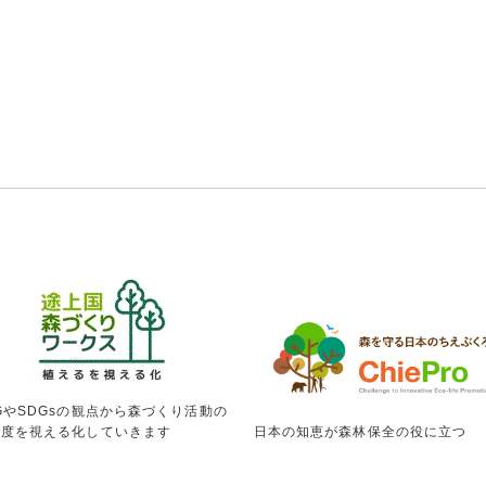
GやSDGsの観点から森づくり活動の
献度を視える化していきます
日本の知恵が森林保全の役に立つ