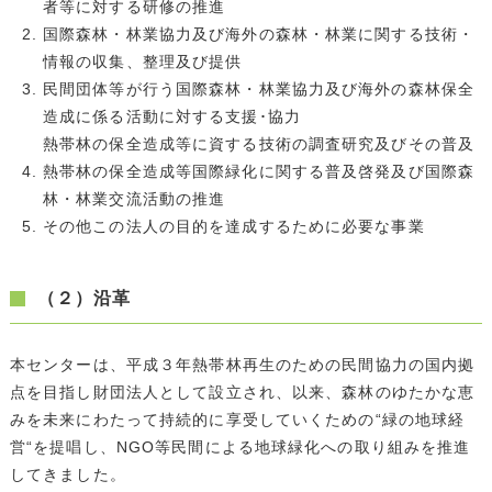
者等に対する研修の推進
国際森林・林業協力及び海外の森林・林業に関する技術・
情報の収集、整理及び提供
民間団体等が行う国際森林・林業協力及び海外の森林保全
造成に係る活動に対する支援･協力
熱帯林の保全造成等に資する技術の調査研究及びその普及
熱帯林の保全造成等国際緑化に関する普及啓発及び国際森
林・林業交流活動の推進
その他この法人の目的を達成するために必要な事業
（２）沿革
本センターは、平成３年熱帯林再生のための民間協力の国内拠
点を目指し財団法人として設立され、以来、森林のゆたかな恵
みを未来にわたって持続的に享受していくための“緑の地球経
営“を提唱し、NGO等民間による地球緑化への取り組みを推進
してきました。