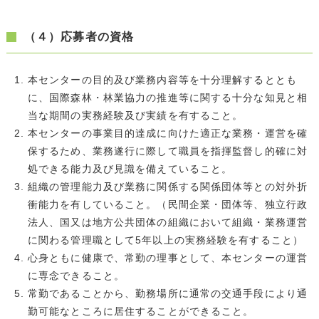
（４）応募者の資格
本センターの目的及び業務内容等を十分理解するととも
に、国際森林・林業協力の推進等に関する十分な知見と相
当な期間の実務経験及び実績を有すること。
本センターの事業目的達成に向けた適正な業務・運営を確
保するため、業務遂行に際して職員を指揮監督し的確に対
処できる能力及び見識を備えていること。
組織の管理能力及び業務に関係する関係団体等との対外折
衝能力を有していること。（民間企業・団体等、独立行政
法人、国又は地方公共団体の組織において組織・業務運営
に関わる管理職として5年以上の実務経験を有すること）
心身ともに健康で、常勤の理事として、本センターの運営
に専念できること。
常勤であることから、勤務場所に通常の交通手段により通
勤可能なところに居住することができること。