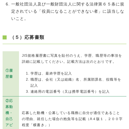
一般社団法人及び一般財団法人に関する法律第６５条に規
定されている「役員になることができない者」に該当しな
いこと。
（５）応募書類
JIS規格履歴書に写真を貼付のうえ、学歴、職歴等の事項を
詳細に記載してください。記載方法は次のとおりです。
①履
学歴は、最終学歴を記入
歴書
職歴は、会社（又は組織）名、所属部課名、役職等を
記入
連絡用の電話番号（又は携帯電話番号）を記入
②応
募動
機・
応募した動機・公募している職務に自分が適任であること
自己
の理由、就任した場合の抱負等を記載（A４版１，２００字
アピ
程度「横書き」）