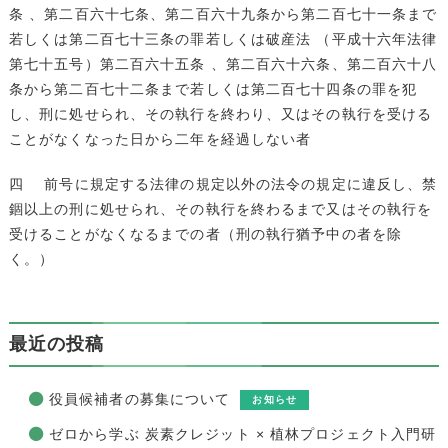
条 、第二百六十七条、第二百六十九条から第二百七十一条まで
若しくは第二百七十三条の罪若しくは破産法 （平成十六年法律
第七十五号）第二百六十五条 、第二百六十六条、第二百六十八
条から第二百七十二条まで若しくは第二百七十四条の罪を犯
し、刑に処せられ、その執行を終わり、又はその執行を受ける
ことがなくなった日から二年を経過しない者
四 前号に規定する法律の規定以外の法令の規定に違反し、禁
錮以上の刑に処せられ、その執行を終わるまで又はその執行を
受けることがなくなるまでの者（刑の執行猶予中の者を除
く。）
最近の投稿
役員候補者の募集について
お知らせ
ゼロから学ぶ 炭素クレジット × 植林プロジェクト入門研