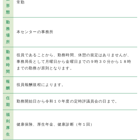
常勤
形
態
勤
務
本センターの事務所
場
所
勤
役員であることから、勤務時間、休憩の規定はありませんが、
務
事務局長として月曜日から金曜日までの９時３０分から１８時
時
までの勤務が原則となります。
間
報
役員報酬規程によります。
酬
任
勤務開始日から令和１０年度の定時評議員会の日まで。
期
福
利
健康保険、厚生年金、健康診断（年１回）
厚
生