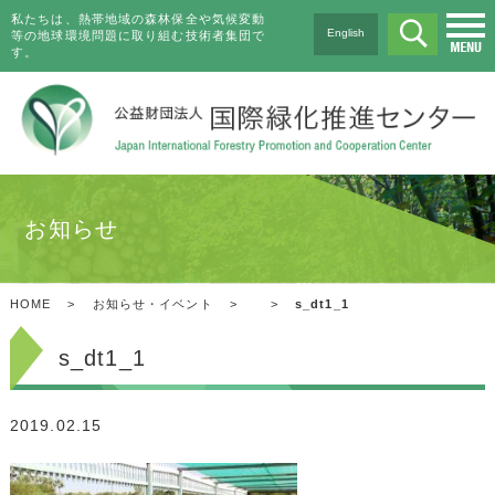
私たちは、熱帯地域の森林保全や気候変動
English
等の地球環境問題に取り組む技術者集団で
す。
お知らせ
HOME
>
お知らせ・イベント
>
>
s_dt1_1
s_dt1_1
2019.02.15