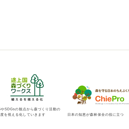
GやSDGsの観点から森づくり活動の
献度を視える化していきます
日本の知恵が森林保全の役に立つ