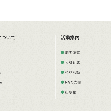
Oについて
活動案内
調査研究
人材育成
k
植林活動
er
NGO支援
出版物