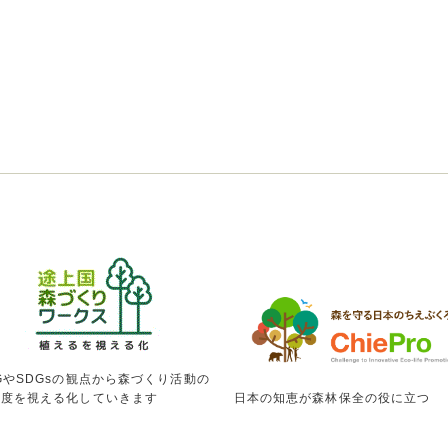
GやSDGsの観点から森づくり活動の
献度を視える化していきます
日本の知恵が森林保全の役に立つ