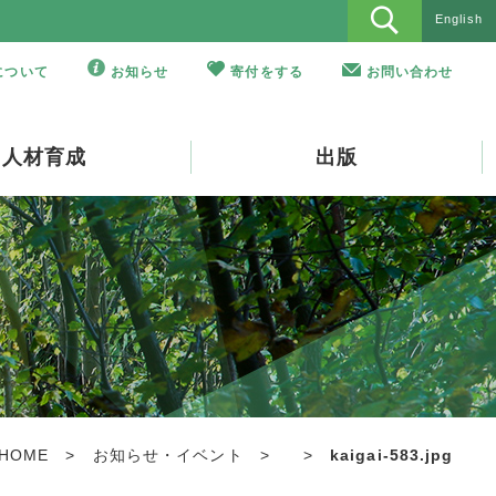
English
Oについて
お知らせ
寄付をする
お問い合わせ
人材育成
出版
HOME
>
お知らせ・イベント
>
>
kaigai-583.jpg