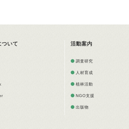
Oについて
活動案内
調査研究
人材育成
k
植林活動
er
NGO支援
出版物