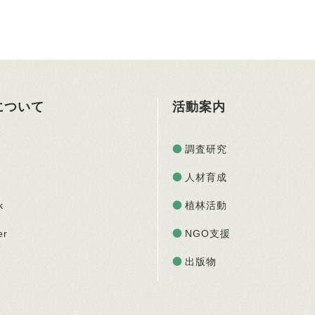
Oについて
活動案内
調査研究
人材育成
k
植林活動
er
NGO支援
出版物