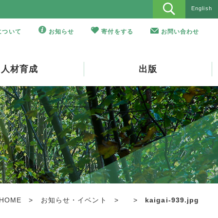
English
Oについて
お知らせ
寄付をする
お問い合わせ
人材育成
出版
HOME
>
お知らせ・イベント
>
>
kaigai-939.jpg