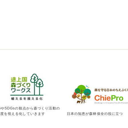
GやSDGsの観点から森づくり活動の
献度を視える化していきます
日本の知恵が森林保全の役に立つ