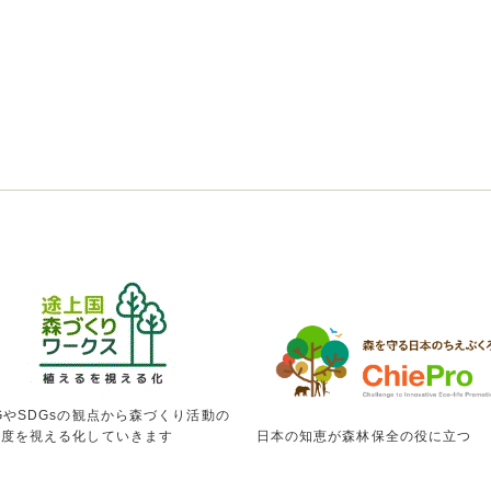
GやSDGsの観点から森づくり活動の
献度を視える化していきます
日本の知恵が森林保全の役に立つ