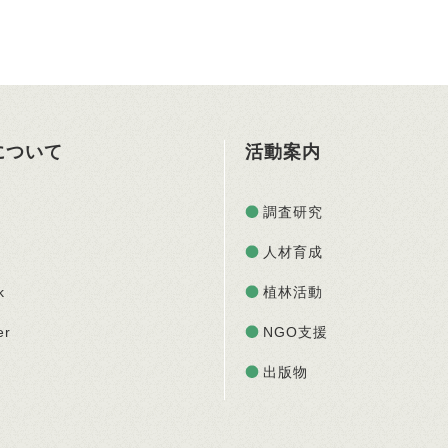
Oについて
活動案内
調査研究
人材育成
k
植林活動
er
NGO支援
出版物