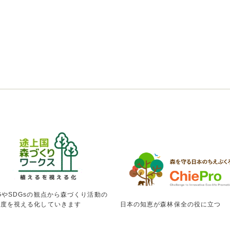
GやSDGsの観点から森づくり活動の
献度を視える化していきます
日本の知恵が森林保全の役に立つ