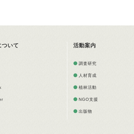
Oについて
活動案内
調査研究
人材育成
k
植林活動
er
NGO支援
出版物