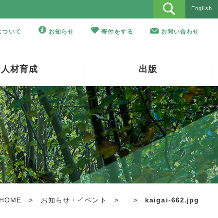
English
Oについて
お知らせ
寄付をする
お問い合わせ
人材育成
出版
HOME
>
お知らせ・イベント
>
>
kaigai-662.jpg