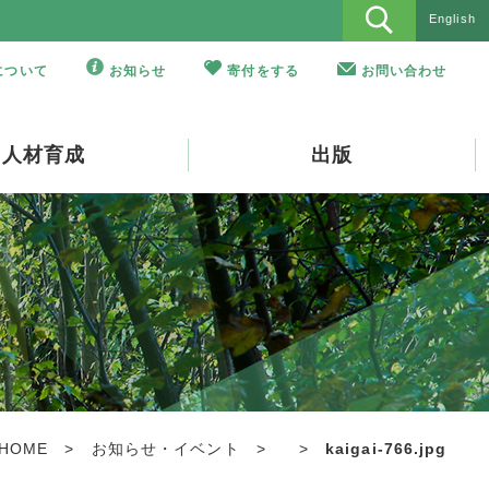
English
Oについて
お知らせ
寄付をする
お問い合わせ
人材育成
出版
HOME
>
お知らせ・イベント
>
>
kaigai-766.jpg