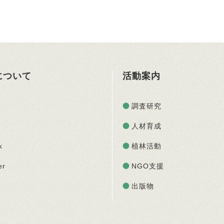
Oについて
活動案内
調査研究
人材育成
k
植林活動
er
NGO支援
出版物