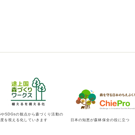
GやSDGsの観点から森づくり活動の
献度を視える化していきます
日本の知恵が森林保全の役に立つ