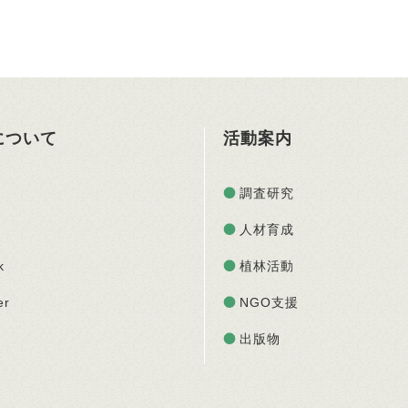
Oについて
活動案内
調査研究
人材育成
k
植林活動
er
NGO支援
出版物