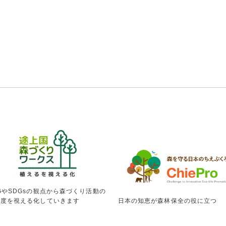
GやSDGsの観点から森づくり活動の
献度を視える化していきます
日本の知恵が森林保全の役に立つ