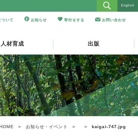
English
Oについて
お知らせ
寄付をする
お問い合わせ
人材育成
出版
HOME
>
お知らせ・イベント
>
>
kaigai-747.jpg