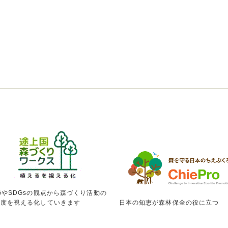
GやSDGsの観点から森づくり活動の
献度を視える化していきます
日本の知恵が森林保全の役に立つ