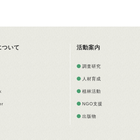
Oについて
活動案内
調査研究
人材育成
k
植林活動
er
NGO支援
出版物