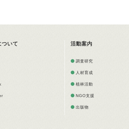
Oについて
活動案内
調査研究
人材育成
k
植林活動
er
NGO支援
出版物