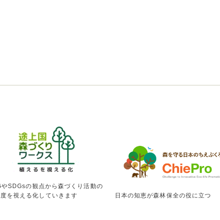
GやSDGsの観点から森づくり活動の
献度を視える化していきます
日本の知恵が森林保全の役に立つ