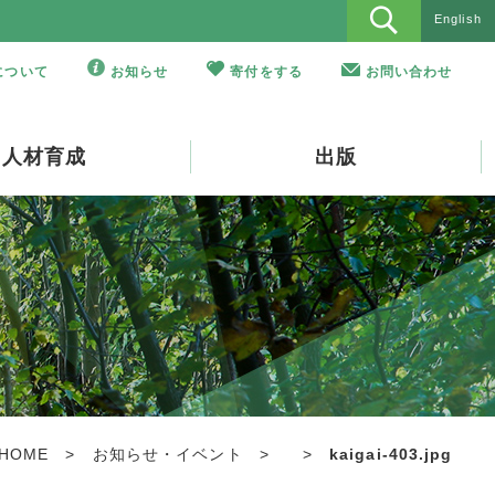
English
Oについて
お知らせ
寄付をする
お問い合わせ
人材育成
出版
HOME
>
お知らせ・イベント
>
>
kaigai-403.jpg