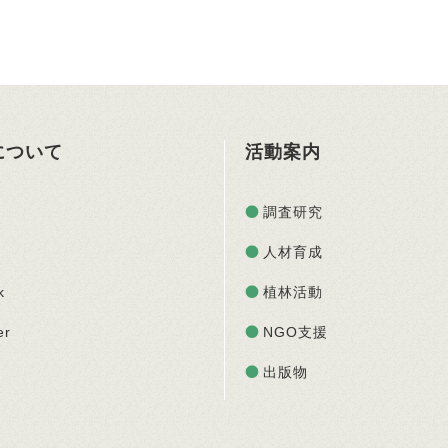
Oについて
活動案内
調査研究
人材育成
k
植林活動
er
NGO支援
出版物