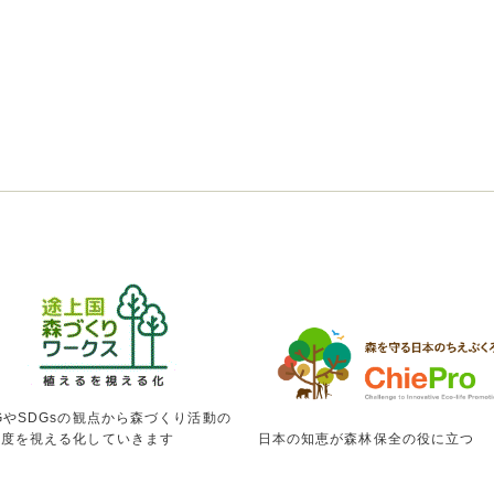
GやSDGsの観点から森づくり活動の
献度を視える化していきます
日本の知恵が森林保全の役に立つ