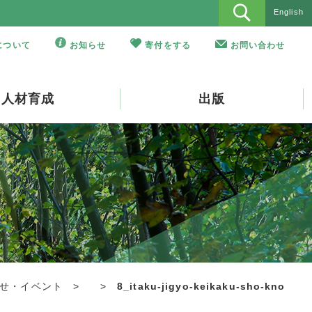
English
Oについて
お知らせ
寄付をする
お問い合わせ
人材育成
出版
せ・イベント
>
>
8_itaku-jigyo-keikaku-sho-kno