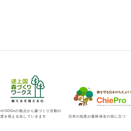
GやSDGsの観点から森づくり活動の
献度を視える化していきます
日本の知恵が森林保全の役に立つ