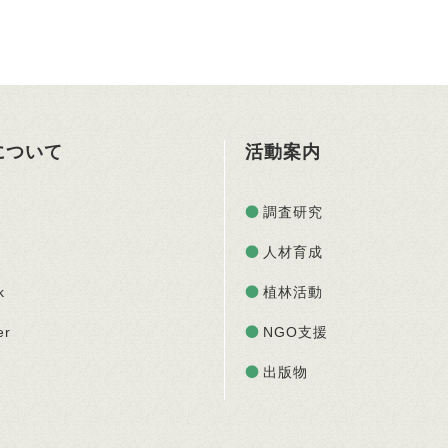
Oについて
活動案内
調査研究
人材育成
k
植林活動
er
NGO支援
出版物