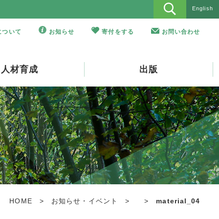
English
Oについて
お知らせ
寄付をする
お問い合わせ
人材育成
出版
HOME
>
お知らせ・イベント
>
>
material_04