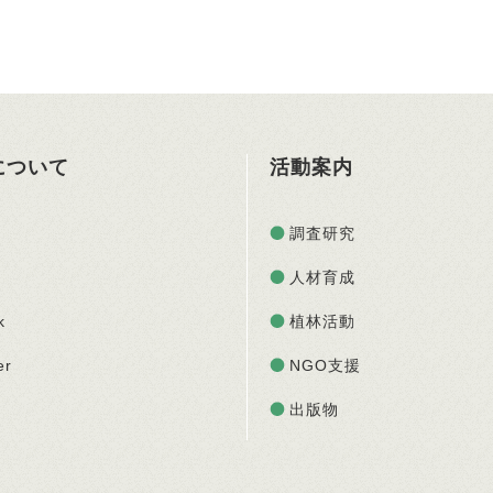
Oについて
活動案内
調査研究
人材育成
k
植林活動
er
NGO支援
出版物