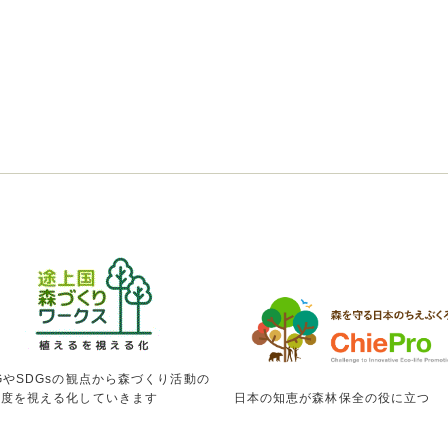
GやSDGsの観点から森づくり活動の
献度を視える化していきます
日本の知恵が森林保全の役に立つ