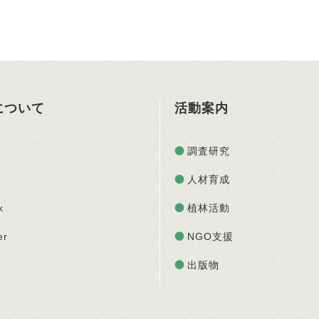
Oについて
活動案内
調査研究
人材育成
k
植林活動
er
NGO支援
出版物