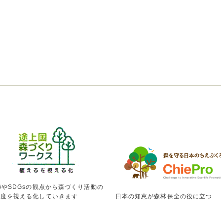
GやSDGsの観点から森づくり活動の
献度を視える化していきます
日本の知恵が森林保全の役に立つ