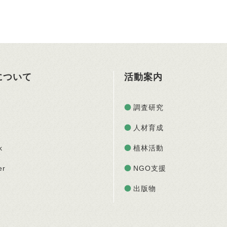
Oについて
活動案内
調査研究
人材育成
k
植林活動
er
NGO支援
出版物