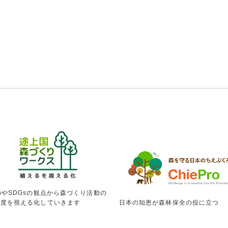
GやSDGsの観点から森づくり活動の
献度を視える化していきます
日本の知恵が森林保全の役に立つ