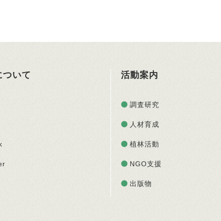
Oについて
活動案内
調査研究
人材育成
k
植林活動
er
NGO支援
出版物