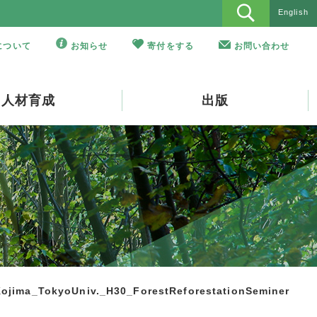
English
Oについて
お知らせ
寄付をする
お問い合わせ
人材育成
出版
Kojima_TokyoUniv._H30_ForestReforestationSeminer