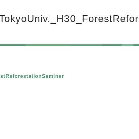
_TokyoUniv._H30_ForestRefor
stReforestationSeminer