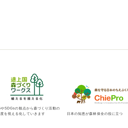
GやSDGsの観点から森づくり活動の
献度を視える化していきます
日本の知恵が森林保全の役に立つ