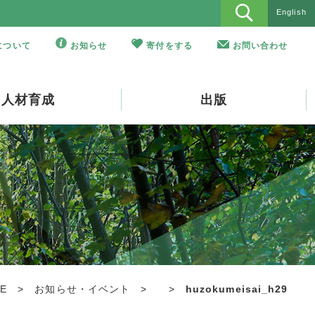
English
Oについて
お知らせ
寄付をする
お問い合わせ
人材育成
出版
E
>
お知らせ・イベント
>
>
huzokumeisai_h29