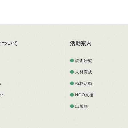
Oについて
活動案内
調査研究
人材育成
k
植林活動
er
NGO支援
出版物