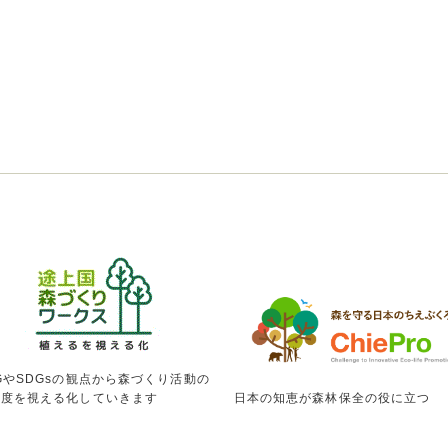
GやSDGsの観点から森づくり活動の
献度を視える化していきます
日本の知恵が森林保全の役に立つ