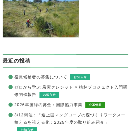
最近の投稿
役員候補者の募集について
お知らせ
ゼロから学ぶ 炭素クレジット × 植林プロジェクト入門研
修開催報告
お知らせ
2026年度緑の募金：国際協力事業
公募情報
3/12開催：「途上国マングローブの森づくりワークスー
植えるを視える化：2025年度の取り組み紹介」
お知らせ