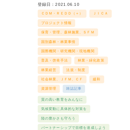
登録日：2021.06.10
ＣＤＭ・ＲＥＤＤ（＋）
ＪＩＣＡ
プロジェクト情報
保育・管理、森林施業、ＳＦＭ
国別森林・林業事情
国際機関・研究機関・現地機関
普及・啓発手法
林業・緑化政策
林業経営
法規・制度
社会林業、ＪＦＭ、ＣＦ
緩和
資源管理
雑誌記事
質の高い教育をみんなに
気候変動に具体的な対策を
陸の豊かさも守ろう
パートナーシップで目標を達成しよう