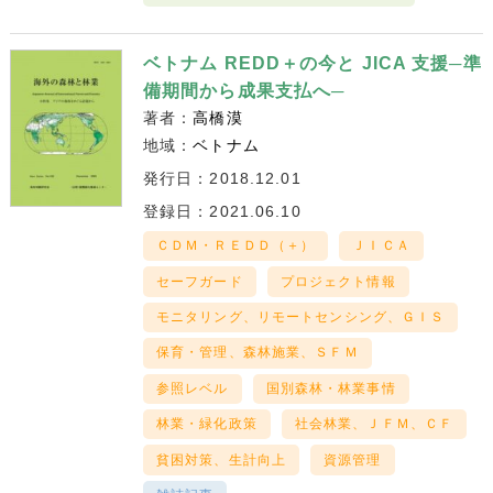
ベトナム REDD＋の今と JICA 支援─準
備期間から成果支払へ─
著者：
高橋漠
地域：
ベトナム
発行日：2018.12.01
登録日：2021.06.10
ＣＤＭ・ＲＥＤＤ（＋）
ＪＩＣＡ
セーフガード
プロジェクト情報
モニタリング、リモートセンシング、ＧＩＳ
保育・管理、森林施業、ＳＦＭ
参照レベル
国別森林・林業事情
林業・緑化政策
社会林業、ＪＦＭ、ＣＦ
貧困対策、生計向上
資源管理