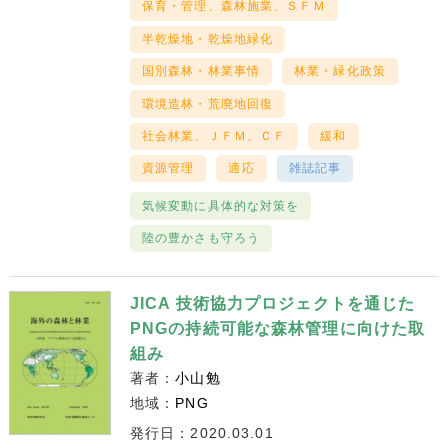
保育・管理、森林施業、ＳＦＭ
半乾燥地・乾燥地緑化
国別森林・林業事情
林業・緑化政策
環境造林・荒廃地回復
社会林業、ＪＦＭ、ＣＦ
緩和
資源管理
適応
雑誌記事
気候変動に具体的な対策を
陸の豊かさも守ろう
JICA 技術協力プロジェクトを通じた
PNGの持続可能な森林管理に向けた取
組み
著者：
小山勉
地域：
PNG
発行日：2020.03.01