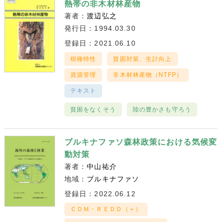
熱帯の非木材林産物
著者：
渡辺弘之
発行日：1994.03.30
登録日：2021.06.10
樹種特性
貧困対策、生計向上
資源管理
非木材林産物（NTFP）
テキスト
貧困をなくそう
陸の豊かさも守ろう
ブルキナファソ森林政策における気候変
動対策
著者：
中山祐介
地域：
ブルキナファソ
登録日：2022.06.12
ＣＤＭ・ＲＥＤＤ（＋）