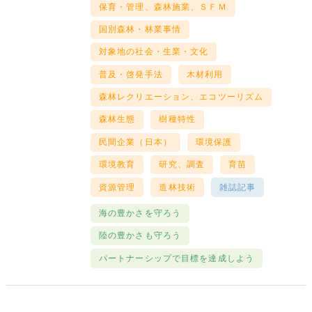
保育・管理、森林施業、ＳＦＭ
国別森林・林業事情
対象地の社会・生業・文化
普及・啓発手法
木材利用
森林レクリエーション、エコツーリズム
森林生態
樹種特性
民間企業（日本）
環境保護
環境教育
研究、調査
育苗
資源管理
造林技術
雑誌記事
海の豊かさを守ろう
陸の豊かさも守ろう
パートナーシップで目標を達成しよう