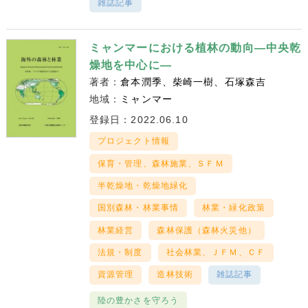
雑誌記事
ミャンマーにおける植林の動向―中央乾
燥地を中心に―
著者：
倉本潤季
柴崎一樹
石塚森吉
地域：
ミャンマー
登録日：2022.06.10
プロジェクト情報
保育・管理、森林施業、ＳＦＭ
半乾燥地・乾燥地緑化
国別森林・林業事情
林業・緑化政策
林業経営
森林保護（森林火災他）
法規・制度
社会林業、ＪＦＭ、ＣＦ
資源管理
造林技術
雑誌記事
陸の豊かさを守ろう