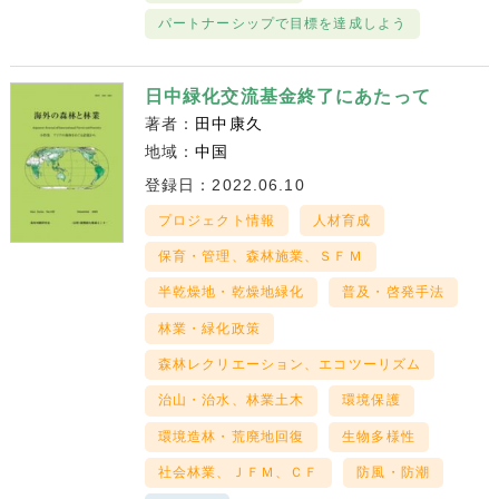
パートナーシップで目標を達成しよう
日中緑化交流基金終了にあたって
著者：
田中康久
地域：
中国
登録日：2022.06.10
プロジェクト情報
人材育成
保育・管理、森林施業、ＳＦＭ
半乾燥地・乾燥地緑化
普及・啓発手法
林業・緑化政策
森林レクリエーション、エコツーリズム
治山・治水、林業土木
環境保護
環境造林・荒廃地回復
生物多様性
社会林業、ＪＦＭ、ＣＦ
防風・防潮