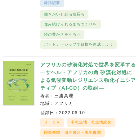
雑誌記事
働きがいも経済成長も
住み続けられるまちづくりを
陸の豊かさを守ろう
パートナーシップで目標を達成しよう
アフリカの砂漠化対処で世界を変革する
―サヘル・アフリカの角 砂漠化対処に
よる気候変動レジリエンス強化イニシア
ティブ（AI-CD）の取組―
著者：
三浦真理
地域：
アフリカ
登録日：2022.06.10
ＪＩＣＡ
半乾燥地・乾燥地緑化
国際機関・研究機関・現地機関