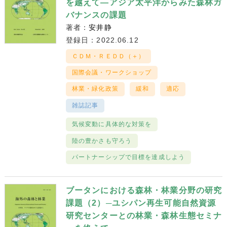
を越えて―アジア太平洋からみた森林ガ
バナンスの課題
著者：
安井静
登録日：2022.06.12
ＣＤＭ・ＲＥＤＤ（＋）
国際会議・ワークショップ
林業・緑化政策
緩和
適応
雑誌記事
気候変動に具体的な対策を
陸の豊かさも守ろう
パートナーシップで目標を達成しよう
ブータンにおける森林・林業分野の研究
課題（2）─ユシパン再生可能自然資源
研究センターとの林業・森林生態セミナ