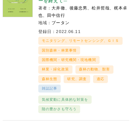
ーを終えて─
著者：
大井徹
後藤忠男
松井哲哉
梶本卓
也
田中信行
地域：
ブータン
登録日：2022.06.11
モニタリング、リモートセンシング、ＧＩＳ
国別森林・林業事情
国際機関・研究機関・現地機関
林業・緑化政策
森林の動物、獣害
森林生態
研究、調査
適応
雑誌記事
気候変動に具体的な対策を
陸の豊かさも守ろう