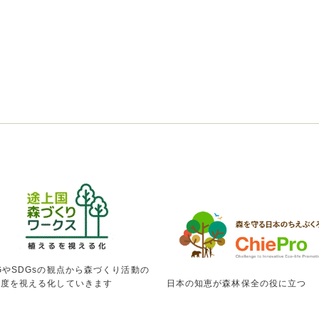
GやSDGsの観点から森づくり活動の
献度を視える化していきます
日本の知恵が森林保全の役に立つ