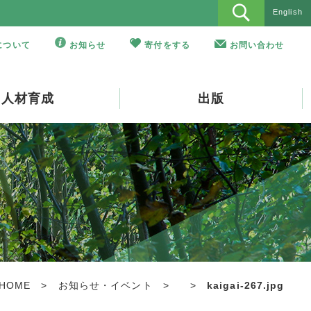
English
Oについて
お知らせ
寄付をする
お問い合わせ
人材育成
出版
HOME
>
お知らせ・イベント
>
>
kaigai-267.jpg