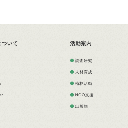
Oについて
活動案内
調査研究
人材育成
k
植林活動
er
NGO支援
出版物