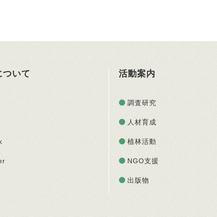
Oについて
活動案内
調査研究
人材育成
k
植林活動
er
NGO支援
出版物