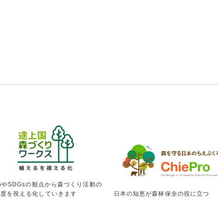
GやSDGsの観点から森づくり活動の
献度を視える化していきます
日本の知恵が森林保全の役に立つ