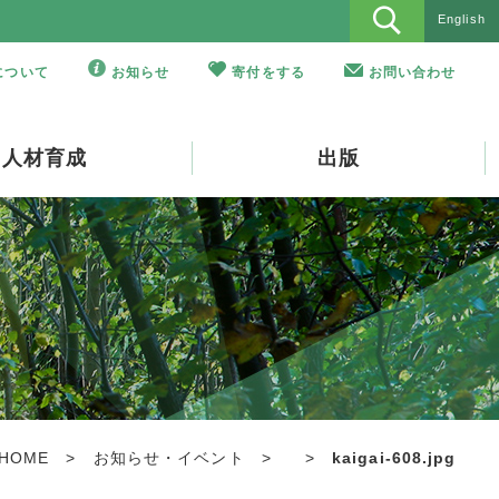
English
Oについて
お知らせ
寄付をする
お問い合わせ
人材育成
出版
HOME
>
お知らせ・イベント
>
>
kaigai-608.jpg