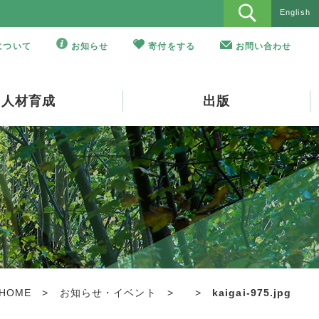
English
Oについて
お知らせ
寄付をする
お問い合わせ
人材育成
出版
HOME
>
お知らせ・イベント
>
>
kaigai-975.jpg