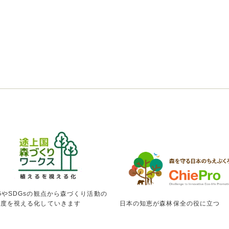
GやSDGsの観点から森づくり活動の
献度を視える化していきます
日本の知恵が森林保全の役に立つ