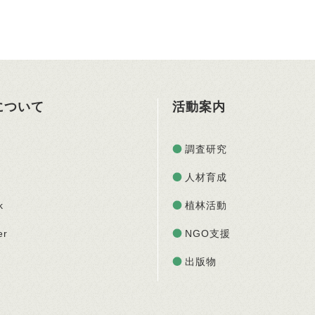
Oについて
活動案内
調査研究
人材育成
k
植林活動
er
NGO支援
出版物