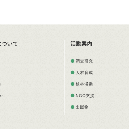
Oについて
活動案内
調査研究
人材育成
k
植林活動
er
NGO支援
出版物