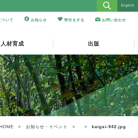
English
Oについて
お知らせ
寄付をする
お問い合わせ
人材育成
出版
HOME
>
お知らせ・イベント
>
>
kaigai-942.jpg