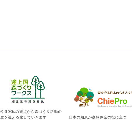
GやSDGsの観点から森づくり活動の
献度を視える化していきます
日本の知恵が森林保全の役に立つ