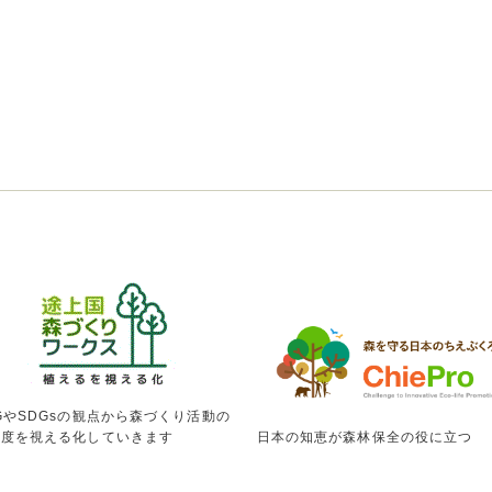
GやSDGsの観点から森づくり活動の
献度を視える化していきます
日本の知恵が森林保全の役に立つ