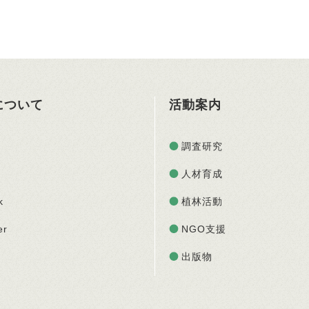
Oについて
活動案内
調査研究
人材育成
k
植林活動
er
NGO支援
出版物