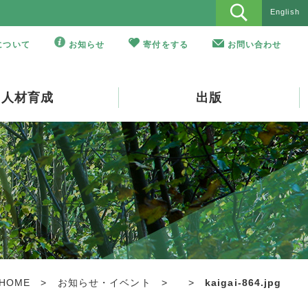
English
Oについて
お知らせ
寄付をする
お問い合わせ
人材育成
出版
HOME
>
お知らせ・イベント
>
>
kaigai-864.jpg