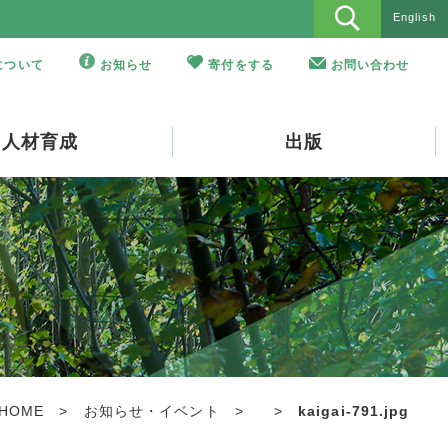
English
Oについて
お知らせ
寄付をする
お問い合わせ
人材育成
出版
HOME
>
お知らせ・イベント
>
>
kaigai-791.jpg