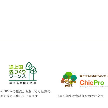
GやSDGsの観点から森づくり活動の
献度を視える化していきます
日本の知恵が森林保全の役に立つ