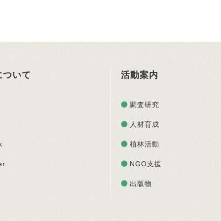
Oについて
活動案内
調査研究
人材育成
k
植林活動
er
NGO支援
出版物