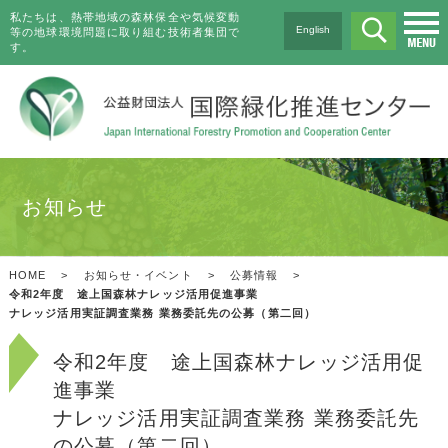
私たちは、熱帯地域の森林保全や気候変動
English
等の地球環境問題に取り組む技術者集団で
す。
お知らせ
HOME
>
お知らせ・イベント
>
公募情報
>
令和2年度 途上国森林ナレッジ活用促進事業
ナレッジ活用実証調査業務 業務委託先の公募（第二回）
令和2年度 途上国森林ナレッジ活用促
進事業
ナレッジ活用実証調査業務 業務委託先
の公募（第二回）