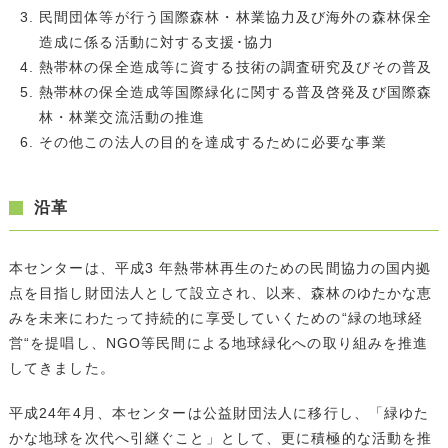
民間団体等が行う国際森林・林業協力及び海外の森林保全
造成に係る活動に対する支援･協力
熱帯林の保全造成等に資する技術の調査研究及びその普及
熱帯林の保全造成等国際緑化に関する普及啓発及び国際森
林・林業交流活動の推進
その他この法人の目的を達成するために必要な事業
沿革
本センターは、平成3 年熱帯林再生のための民間協力の国内拠
点を目指し財団法人として設立され、以来、森林のゆたかな恵
みを未来にわたって持続的に享受していくための“緑の地球経
営“を提唱し、NGO等民間による地球緑化への取り組みを推進
してきました。
平成24年4月、本センターは公益財団法人に移行し、「緑ゆた
かな地球を次代へ引継ぐこと」として、更に積極的な活動を推