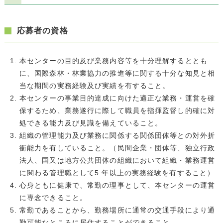
応募者の資格
本センターの目的及び業務内容等を十分理解するととも
に、国際森林・林業協力の推進等に関する十分な知見と相
当な期間の実務経験及び実績を有すること。
本センターの事業目的達成に向けた適正な業務・運営を確
保するため、業務遂行に際して職員を指揮監督し的確に対
処できる能力及び見識を備えていること。
組織の管理能力及び業務に関係する関係団体等との対外折
衝能力を有していること。（民間企業・団体等、独立行政
法人、国又は地方公共団体の組織において組織・業務運営
に関わる管理職として5 年以上の実務経験を有すること）
心身ともに健康で、常勤の理事として、本センターの運営
に専念できること。
常勤であることから、勤務場所に通常の交通手段により通
勤可能なところに居住することができること。