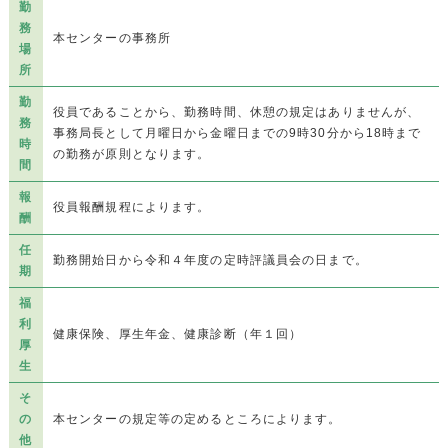
勤
務
本センターの事務所
場
所
勤
役員であることから、勤務時間、休憩の規定はありませんが、
務
事務局長として月曜日から金曜日までの9時30分から18時まで
時
の勤務が原則となります。
間
報
役員報酬規程によります。
酬
任
勤務開始日から令和４年度の定時評議員会の日まで。
期
福
利
健康保険、厚生年金、健康診断（年１回）
厚
生
そ
の
本センターの規定等の定めるところによります。
他