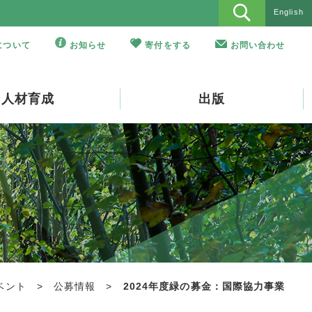
English
Oについて
お知らせ
寄付をする
お問い合わせ
人材育成
出版
ベント
>
公募情報
>
2024年度緑の募金：国際協力事業