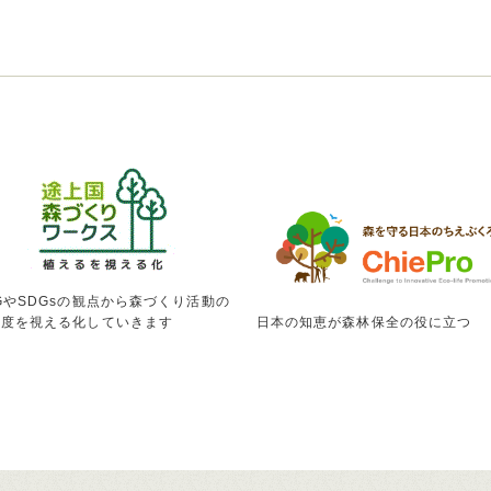
GやSDGsの観点から森づくり活動の
献度を視える化していきます
日本の知恵が森林保全の役に立つ