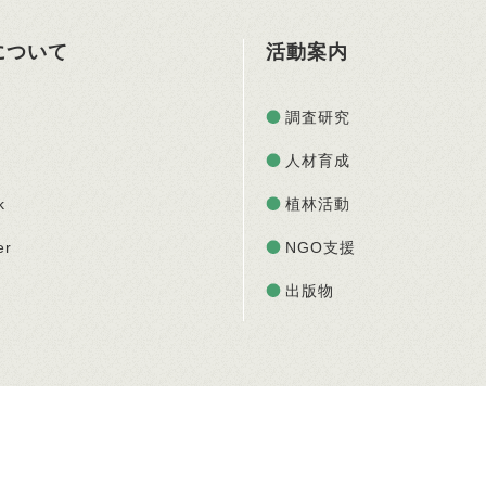
Oについて
活動案内
調査研究
人材育成
k
植林活動
er
NGO支援
出版物