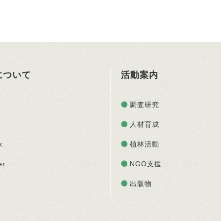
Oについて
活動案内
調査研究
人材育成
k
植林活動
er
NGO支援
出版物