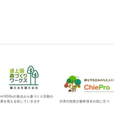
GやSDGsの観点から森づくり活動の
献度を視える化していきます
日本の知恵が森林保全の役に立つ