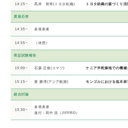
14:15~
髙井 智幸(トヨタ紡織)
トヨタ紡織の森づくり活
質疑応答
14:35~
各発表者
14:55~
（休憩）
実証試験報告
15:00~
石森 正俊(コマツ)
ケニア半乾燥地での機械
15:15~
黄 勝澤(アジア航測)
モンゴルにおける低木林
総合討論
各発表者
15:30~
進行：田中 浩（JIFPRO）