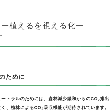
スー植えるを視える化ー
介
のために
ュートラルのためには、森林減少緩和からのCO
排出
2
なく、植林によるCO
吸収機能が期待されています。
2