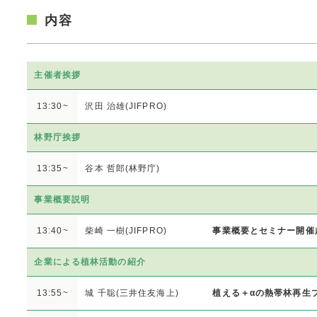
内容
主催者挨拶
13:30~
沢田 治雄(JIFPRO)
林野庁挨拶
13:35~
谷本 哲郎(林野庁)
事業概要説明
13:40~
柴崎 一樹(JIFPRO)
事業概要とセミナー開催
企業による植林活動の紹介
13:55~
城 千聡(三井住友海上)
植える＋αの熱帯林再生プ