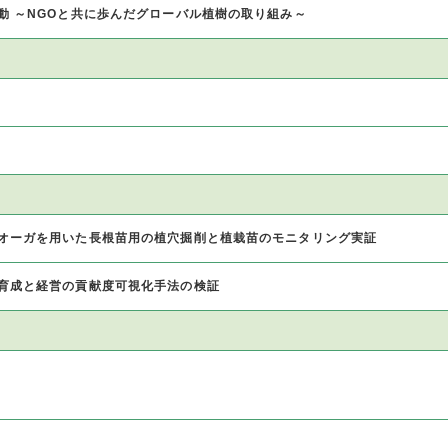
動 ～NGOと共に歩んだグローバル植樹の取り組み～
オーガを用いた長根苗用の植穴掘削と植栽苗のモニタリング実証
育成と経営の貢献度可視化手法の検証