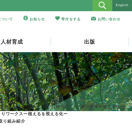
English
Oについて
お知らせ
寄付をする
お問い合わせ
人材育成
出版
お知らせ・イベント
>
お知らせ
>
オンラインセミナー
くりワークスー植えるを視える化ー
の取り組み紹介