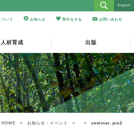
English
Oについて
お知らせ
寄付をする
お問い合わせ
人材育成
出版
HOME
>
お知らせ・イベント
>
>
seminar_pic2