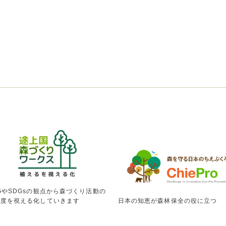
GやSDGsの観点から森づくり活動の
献度を視える化していきます
日本の知恵が森林保全の役に立つ