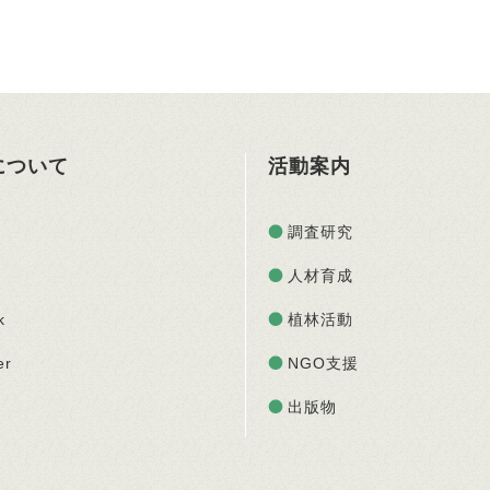
Oについて
活動案内
調査研究
人材育成
k
植林活動
er
NGO支援
出版物