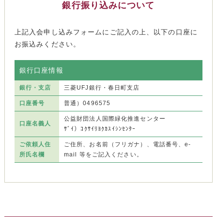
銀行振り込みについて
上記入会申し込みフォームにご記入の上、以下の口座に
お振込みください。
銀行口座情報
銀行・支店
三菱UFJ銀行・春日町支店
口座番号
普通）0496575
公益財団法人国際緑化推進センター
口座名義人
ｻﾞｲ）ｺｸｻｲﾘﾖｸｶｽｲｼﾝｾﾝﾀｰ
ご依頼人住
ご住所、お名前（フリガナ）、電話番号、e-
所氏名欄
mail 等をご記入ください。