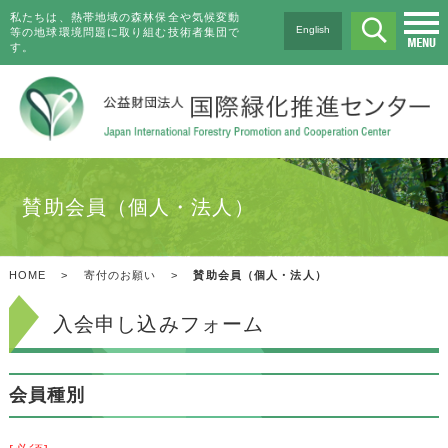
私たちは、熱帯地域の森林保全や気候変動
English
等の地球環境問題に取り組む技術者集団で
す。
賛助会員（個人・法人）
HOME
>
寄付のお願い
>
賛助会員（個人・法人）
入会申し込みフォーム
会員種別