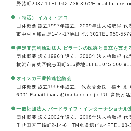
野路町2987-1TEL 042-736-8972E-mail hq-erecon
（特活） イカオ・アコ
団体概要 設立1997年設立、2009年法人格取得 代
市中村区那古野1-44-17嶋田ビル302TEL 050-5579-76
特定非営利活動法人 ビラーンの医療と自立を支え
団体概要 設立1996年設立、2000年法人格取得 代
横浜市青葉区鴨志田町516番地11TEL 045-500-9151E-
オイスカ三豊推進協議会
団体概要 設立1996年設立、 代表者会長 稲田 覚 連
6001 E-mail inada@inadainc.co.jpURL 
一般社団法人 バードライフ・インターナショナル
団体概要 設立2002年設立、2008年法人格取得 
千代田区三崎町2-14-6 TM水道橋ビル4FTEL 03-5213-