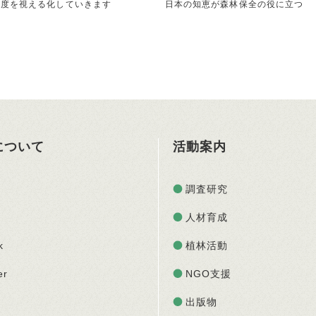
献度を視える化していきます
日本の知恵が森林保全の役に立つ
Oについて
活動案内
調査研究
人材育成
k
植林活動
er
NGO支援
出版物