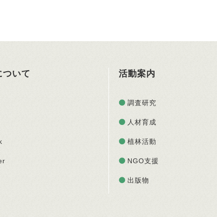
Oについて
活動案内
調査研究
人材育成
k
植林活動
er
NGO支援
出版物