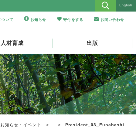
English
Oについて
お知らせ
寄付をする
お問い合わせ
人材育成
出版
お知らせ・イベント
>
>
President_03_Funahashi