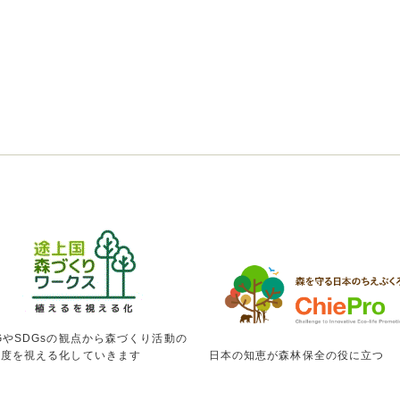
GやSDGsの観点から森づくり活動の
献度を視える化していきます
日本の知恵が森林保全の役に立つ