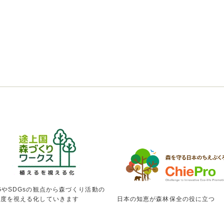
GやSDGsの観点から森づくり活動の
献度を視える化していきます
日本の知恵が森林保全の役に立つ