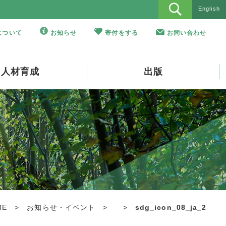
English
Oについて
お知らせ
寄付をする
お問い合わせ
人材育成
出版
ME
>
お知らせ・イベント
>
>
sdg_icon_08_ja_2