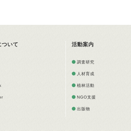
Oについて
活動案内
調査研究
人材育成
k
植林活動
er
NGO支援
出版物