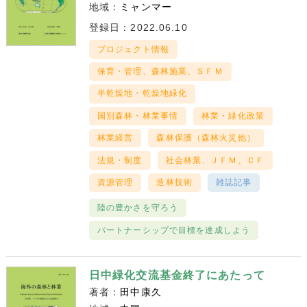
地域：
ミャンマー
登録日：2022.06.10
プロジェクト情報
保育・管理、森林施業、ＳＦＭ
半乾燥地・乾燥地緑化
国別森林・林業事情
林業・緑化政策
林業経営
森林保護（森林火災他）
法規・制度
社会林業、ＪＦＭ、ＣＦ
資源管理
造林技術
雑誌記事
陸の豊かさを守ろう
パートナーシップで目標を達成しよう
日中緑化交流基金終了にあたって
著者：
田中康久