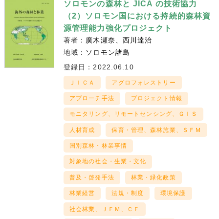
ソロモンの森林と JICA の技術協力
（2）ソロモン国における持続的森林資
源管理能力強化プロジェクト
著者：
廣木瀬奈
西川達治
地域：
ソロモン諸島
登録日：2022.06.10
ＪＩＣＡ
アグロフォレストリー
アプローチ手法
プロジェクト情報
モニタリング、リモートセンシング、ＧＩＳ
人材育成
保育・管理、森林施業、ＳＦＭ
国別森林・林業事情
対象地の社会・生業・文化
普及・啓発手法
林業・緑化政策
林業経営
法規・制度
環境保護
社会林業、ＪＦＭ、ＣＦ