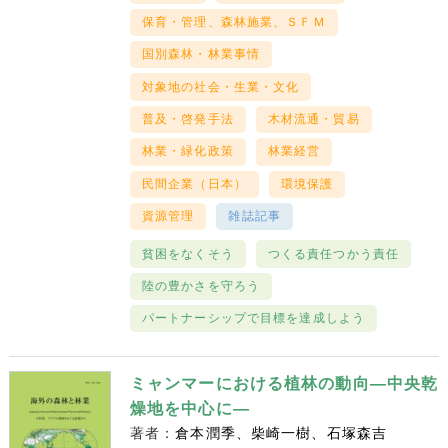
保育・管理、森林施業、ＳＦＭ
国別森林・林業事情
対象地の社会・生業・文化
普及・啓発手法
木材流通・貿易
林業・緑化政策
林業経営
民間企業（日本）
環境保護
資源管理
雑誌記事
貧困をなくそう
つくる責任つかう責任
陸の豊かさを守ろう
パートナーシップで目標を達成しよう
ミャンマーにおける植林の動向―中央乾
燥地を中心に―
著者：
倉本潤季
柴崎一樹
石塚森吉