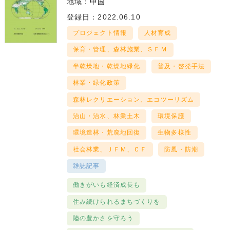
地域：
中国
登録日：2022.06.10
プロジェクト情報
人材育成
保育・管理、森林施業、ＳＦＭ
半乾燥地・乾燥地緑化
普及・啓発手法
林業・緑化政策
森林レクリエーション、エコツーリズム
治山・治水、林業土木
環境保護
環境造林・荒廃地回復
生物多様性
社会林業、ＪＦＭ、ＣＦ
防風・防潮
雑誌記事
働きがいも経済成長も
住み続けられるまちづくりを
陸の豊かさを守ろう