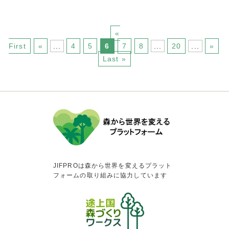
«
First
«
...
4
5
6
7
8
...
20
...
»
Last »
JIFPROは森から世界を変えるプラット
フォームの取り組みに協力しています